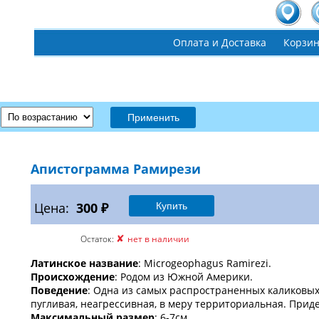
Оплата и Доставка
Корзи
Апистограмма Рамирези
Цена:
300 ₽
✘
Остаток:
нет в наличии
Латинское название
: Microgeophagus Ramirezi.
Происхождение
: Родом из Южной Америки.
Поведение
: Одна из самых распространенных каликовых
пугливая, неагрессивная, в меру территориальная. Прид
Максимальный размер
: 6-7см.