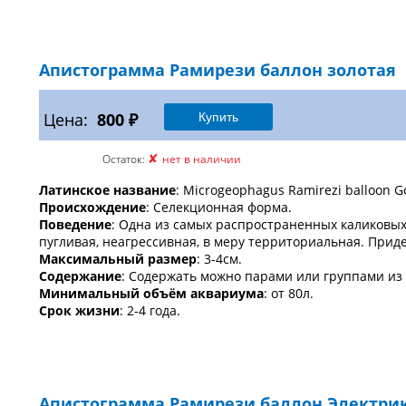
Апистограмма Рамирези баллон золотая
Цена:
800 ₽
✘
Остаток:
нет в наличии
Латинское название
: Microgeophagus Ramirezi balloon G
Происхождение
: Селекционная форма.
Поведение
: Одна из самых распространенных каликовых
пугливая, неагрессивная, в меру территориальная. Прид
Максимальный размер
: 3-4см.
Содержание
: Содержать можно парами или группами из 
Минимальный объём аквариума
: от 80л.
Срок жизни
: 2-4 года.
Апистограмма Рамирези баллон Электри