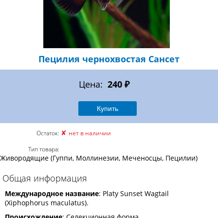
Пецилия чернохвостая Сансет
Цена:
240 ₽
✘
Остаток:
нет в наличии
Тип товара:
Живородящие (Гуппи, Моллинезии, Меченосцы, Пецилии)
Общая информация
Международное название
: Platy Sunset Wagtail
(Xiphophorus maculatus).
Происхождение
: Селекционная форма.