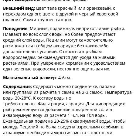
Внешний вид:
Цвет тела красный или оранжевый, с
переходом одного цвета в другой и черный хвостовой
плавник. Самки крупнее самцов.
Поведение
: Мирные, подвижные, неприхотливые рыбки.
Плавают во всех слоях воды, но более предпочитают
средний слой воды. Пецилии могут самостоятельно
размножаться в общем аквариуме без каких-либо
дополнительных условий. Относятся к рыбкам-
водорослеедам, рекомендуются для ухода за живыми
растениями. При умеренном кормлении с удовольствием
едят зеленые водоросли, постоянно ощипывая их.
Максимальный размер
: 4-6см.
Содержание:
Содержать можно поодиночке, парами
или группами из расчета 1 самец на 2-3 самок. Температура
воды 20-28°С. К составу воды не
требовательны. Фильтрация, аэрация. Для живородящих
рыб рекомендуется добавление поваренной соли в
аквариумную воду из расчета 1 ч.л. на 10л воды.
Еженедельная подмена 20-25% аквариумной воды. Чтобы
молодь Пецилий не была съедена взрослыми особями, в
аквариуме необходимы укрытия: места с плотными