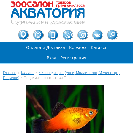
Оплата и Доставка
Корзина
Каталог
Вход
Регистрация
Главная
/
Каталог
/
Живородящие (Гуппи, Моллинезии, Меченосцы,
Пецилии)
/
Пецилия чернохвостая Сансет
Вы здесь