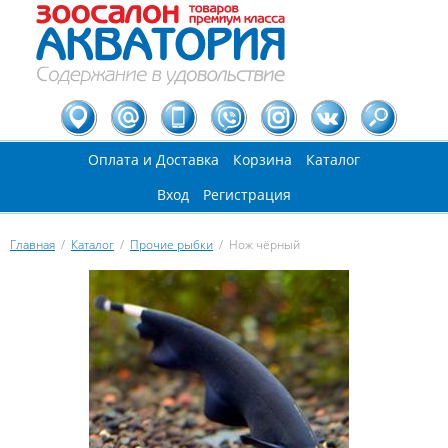
Оплата и Доставка
Корзина
Каталог
Вход
Регистрация
Главная
/
Каталог
/
Прочие рыбки
/
Нож чёрный
Вы здесь