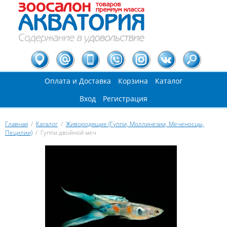
Оплата и Доставка
Корзина
Каталог
Вход
Регистрация
Главная
/
Каталог
/
Живородящие (Гуппи, Моллинезии, Меченосцы,
Пецилии)
/
Гуппи двойной меч
Вы здесь