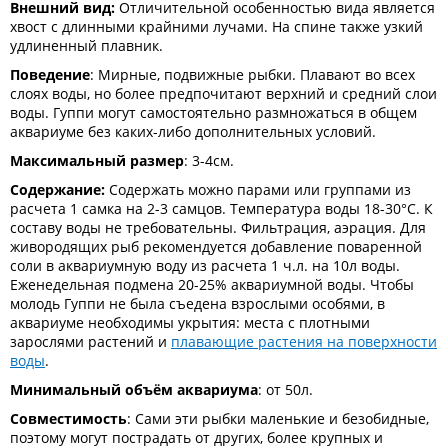
Внешний вид:
Отличительной особенностью вида является
хвост с длинными крайними лучами. На спине также узкий
удлиненный плавник.
Поведение
: Мирные, подвижные рыбки. Плавают во всех
слоях воды, но более предпочитают верхний и средний слои
воды. Гуппи могут самостоятельно размножаться в общем
аквариуме без каких-либо дополнительных условий.
Максимальный размер
: 3-4см.
Содержание:
Содержать можно парами или группами из
расчета 1 самка на 2-3 самцов. Температура воды 18-30°С. К
составу воды не требовательны. Фильтрация, аэрация. Для
живородящих рыб рекомендуется добавление поваренной
соли в аквариумную воду из расчета 1 ч.л. на 10л воды.
Еженедельная подмена 20-25% аквариумной воды. Чтобы
молодь Гуппи не была съедена взрослыми особями, в
аквариуме необходимы укрытия: места с плотными
зарослями растений и
плавающие растения на поверхности
воды
.
Минимальный объём аквариума
: от 50л.
Совместимость
: Сами эти рыбки маленькие и безобидные,
поэтому могут пострадать от других, более крупных и