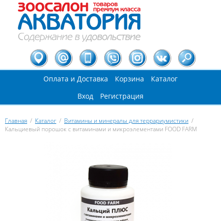
Оплата и Доставка
Корзина
Каталог
Вход
Регистрация
Главная
/
Каталог
/
Витамины и минералы для террариумистики
/
Кальциевый порошок с витаминами и микроэлементами FOOD FARM
Вы здесь