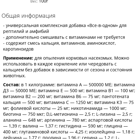
100г
Вес:
Общая информация
- универсальная комплексная добавка «Все-в-одном» для
рептилий и амфибий
- дополнительно смешивать с витаминами не требуется
- содержит смесь кальция, витаминов, аминокислот,
каротиноидов
Применение:
для опыления кормовых насекомых. Можно
использовать в каждое кормление или чередовать с
кальцием без добавок в зависимости от сезона и состояния
животных.
Состав:
в 1 килограмме: витамина А — 500000 МЕ; витамина
Д3 — 50000 МЕ; витамина Е — 500 мг; витамина В1 — 100 мг;
витамина В2 — 200 мг; витамина В6 — 75 мг; пантотената
кальция — 500 мг; витамина С — 1250 мг; витамина К3 — 75
мг; фолиевой кислоты — 25 мг; никотинамида — 1000 мг;
биотина — 750 мкг; D,L-метионина — 2,5 г; L-лизина — 2,5 г;
аланина — 648 мг; аргинина — 780 мг; аспартовой кислоты
— 1,39 г; валина — 1,37 г; гистидина — 590 мг; глицина —
400 мг; глутаминовой кислоты — 4,25 г; изолейцина — 1,18 г;
лейцина — 1,77 г; пролина — 1,96 г; серина — 1,2 г; L-