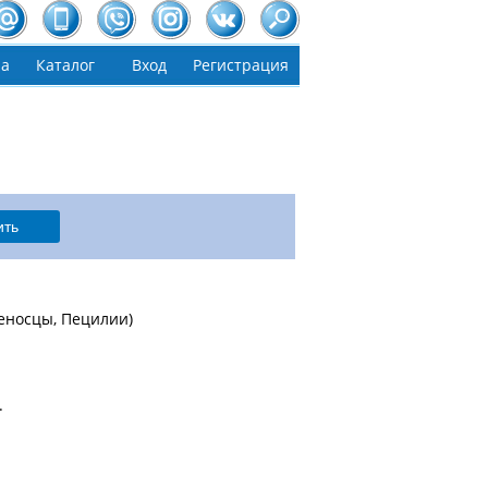
на
Каталог
Вход
Регистрация
еносцы, Пецилии)
.