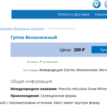
Оплата и Доставка
Корзи
ллинезии, Меченосцы, Пецилии)
/
Гуппи белоснежный
Гуппи белоснежный
Цена:
200 ₽
✔
Остаток:
в наличии
Живородящие (Гуппи, Моллинезии, Меч
Тип товара:
Общая информация
Международное название
: Poecilia reticulata Snow White
Происхождение
: Селекционная форма.
лый с перламутровым оттенком. Хвост имеет круглую форму.