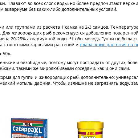
и. Плавают во всех слоях воды, но более предпочитают верхни
м аквариуме без каких-либо дополнительных условий.
 или группами из расчета 1 самка на 2-3 самцов. Температура 
. Для живородящих рыб рекомендуется добавление поваренной 
дмена 20-25% аквариумной воды. Чтобы молодь Гуппи не была с
та с плотными зарослями растений и
плавающие растения на п
от 50л.
енькие и безобидные, поэтому могут пострадать от других, бол
ыбками, такими же миролюбивыми соседями, как и они сами.
корма для гуппи и живородящих рыб, дополнительно: универс
, мелкий мотыль, дафния. Чтобы излишне не загрязнять воду, 