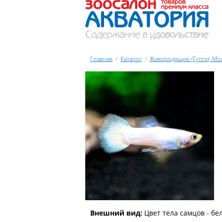
Главная
/
Каталог
/
Живородящие (Гуппи, Мо
Вы здесь
Внешний вид:
Цвет тела самцов - бе