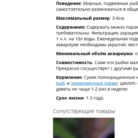
Поведение
: Мирные, подвижные рыбк
самостоятельно размножаться в обще
Максимальный размер
: 3-4см.
Содержание:
Содержать можно парами
требовательны. Фильтрация, аэрация
1 ч.л. на 10л воды. Еженедельная по
аквариуме необходимы укрытия: мес
Минимальный объём аквариума
: 
Совместимость
: Сами эти рыбки мал
Прекрасно сосуществует с другими р
Кормление
: Сухие полнорационные 
рыб
, и
замороженные корма
: циклоп
давать не чаще 1-2 раз в неделю.
Срок жизни
: 1-3 года.
Сопутствующие товары