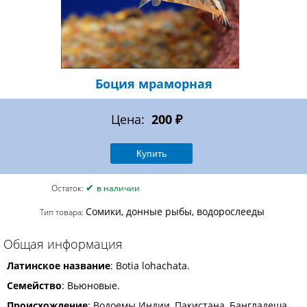
Боция мраморная
Цена:
200 ₽
✔
Остаток:
в наличии
Сомики, донные рыбы, водорослееды
Тип товара:
Общая информация
Латинское название
: Botia lohachata.
Семейство
: Вьюновые.
Происхождение
: Водоемы Индии, Пакистана, Бангладеша,