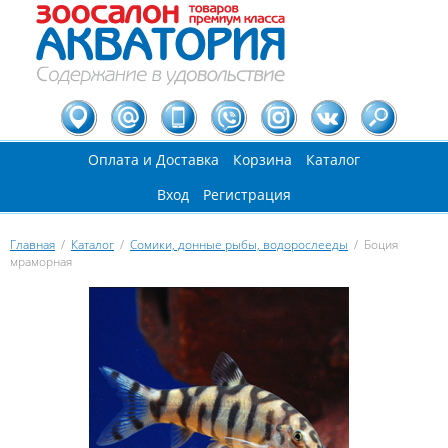
Оплата и Доставка
Корзина
Каталог
Вход
Регистрация
Главная
/
Каталог
/
Сомики, донные рыбы, водорослееды
/
Боция
мраморная
Вы здесь