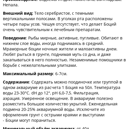
Непала.
Внешний вид:
Тело серебристое, с темными
вертикальными полосами. В уголках рта расположены
четыре пары усов. Чешуя отсутствует, что делает Боций
очень чувствительным к лечебным препаратам.
Поведение
: Рыбы мирные, активные, пугливые. Обитают в
нижнем слое воды, иногда поднимаясь в средний.
Мраморные боции ночные жители и малоактивны днем.
Любят рыться в грунте, поднимая муть со дна, и даже
закапываться в него полностью. Незаменимые помощники в
борьбе с нежелательными улитками.
Максимальный размер
: 6-7см.
Содержание
: Содержать можно поодиночке или группой в
одном аквариуме из расчета 1 Боция на 50л. Температура
воды 23-30°С. dH до 12°, рН 6,0-7,5. Фильтрация,
аэрация. Умеренное освещение. В аквариуме полезно
разместить большое количество укрытий. Еженедельная
подмена 20-25% аквариумной воды. Исключите из
оформления грунт с острыми краями и выступами
- Боции могут пораниться.
Минимальный объём аквариума
: от 40л.