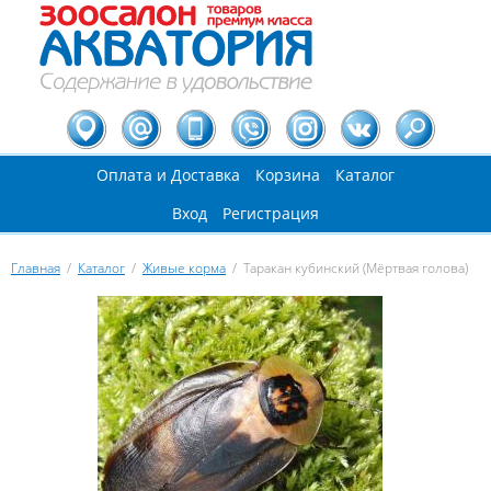
Оплата и Доставка
Корзина
Каталог
Вход
Регистрация
Главная
/
Каталог
/
Живые корма
/
Таракан кубинский (Мёртвая голова)
Вы здесь