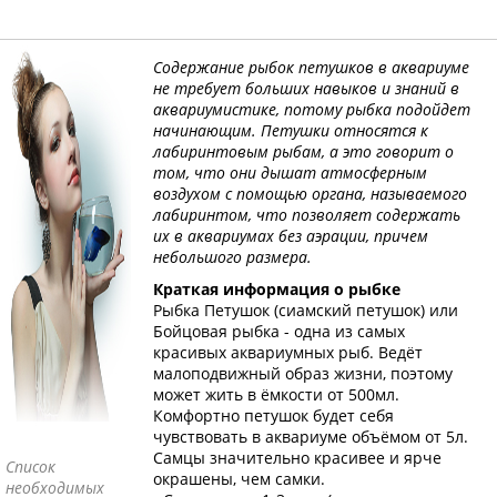
Содержание рыбок петушков в аквариуме
не требует больших навыков и знаний в
аквариумистике, потому рыбка подойдет
начинающим. Петушки относятся к
лабиринтовым рыбам, а это говорит о
том, что они дышат атмосферным
воздухом с помощью органа, называемого
лабиринтом, что позволяет содержать
их в аквариумах без аэрации, причем
небольшого размера.
Краткая информация о рыбке
Рыбка Петушок (сиамский петушок) или
Бойцовая рыбка - одна из самых
красивых аквариумных рыб. Ведёт
малоподвижный образ жизни, поэтому
может жить в ёмкости от 500мл.
Комфортно петушок будет себя
чувствовать в аквариуме объёмом от 5л.
Самцы значительно красивее и ярче
Список
окрашены, чем самки.
необходимых