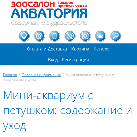
Оплата и Доставка
Корзина
Каталог
Вход
Регистрация
Главная
/
Полезная информация
/
Мини-аквариум с петушком:
содержание и уход
Вы здесь
Мини-аквариум с
петушком: содержание и
уход