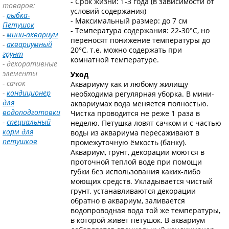
- Срок жизни: 1-3 года (в зависимости от
товаров:
условий содержания)
-
рыбка-
- Максимальный размер: до 7 см
Петушок
- Температура содержания: 22-30°С, но
-
мини-аквариум
переносят понижение температуры до
-
аквариумный
20°С, т.е. можно содержать при
грунт
комнатной температуре.
- декоративные
элементы
Уход
- сачок
Аквариуму как и любому жилищу
-
кондиционер
необходима регулярная уборка. В мини-
для
аквариумах вода меняется полностью.
водоподготовки
Чистка проводится не реже 1 раза в
-
специальный
неделю. Петушка ловят сачком и с частью
корм для
воды из аквариума пересаживают в
петушков
промежуточную ёмкость (банку).
Аквариум, грунт, декорации моются в
проточной теплой воде при помощи
губки без использования каких-либо
моющих средств. Укладывается чистый
грунт, устанавливаются декорации
обратно в аквариум, заливается
водопроводная вода той же температуры,
в которой живёт петушок. В аквариум